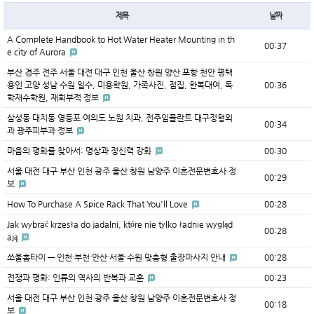
제목
날짜
A Complete Handbook to Hot Water Heater Mounting in th
00:37
e city of Aurora
부산 경주 전주 서울 대전 대구 인천 울산 창원 양산 포항 천안 평택
용인 고양 성남 수원 일수, 미용학원, 가족사진, 점집, 한복대여, 독
00:36
학재수학원, 재회부적 정보
삼성동 대치동 영등포 여의도 노원 치과, 전주임플란트 대구정형외
00:34
과 광주피부과 정보
마음의 평화를 찾아서: 명상과 정신력 강화
00:30
서울 대전 대구 부산 인천 광주 울산 창원 남양주 이혼전문변호사 정
00:29
보
How To Purchase A Spice Rack That You'll Love
00:28
Jak wybrać krzesła do jadalni, które nie tylko ładnie wygląd
00:28
ają
쏘울홈타이 — 인천·부천·안산·서울·수원 맞춤형 출장마사지 안내
00:28
전쟁과 평화: 인류의 역사의 반복과 교훈
00:23
서울 대전 대구 부산 인천 광주 울산 창원 남양주 이혼전문변호사 정
00:18
보