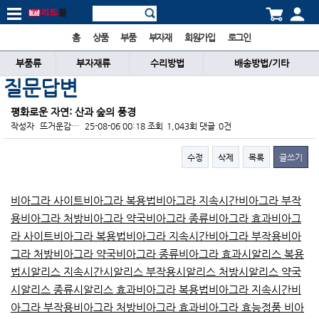
홈
상품
부품
부자재
회원가입
로그인
부품류
부자재류
수리방법
배송방법/기타
질문답변
평화로운 자연: 산과 숲의 풍경
작성자
뜨거운감…
25-08-06 00:18
조회
1,043회
댓글
0건
수정
삭제
목록
글쓰기
본문
비아그라 사이트
비아그라 복용법
비아그라 지속시간
비아그라 부작
용
비아그라 처방
비아그라 약국
비아그라 종류
비아그라 효과
비아그
라 사이트
비아그라 복용법
비아그라 지속시간
비아그라 부작용
비아
그라 처방
비아그라 약국
비아그라 종류
비아그라 효과
시알리스 복용
법
시알리스 지속시간
시알리스 부작용
시알리스 처방
시알리스 약국
시알리스 종류
시알리스 효과
비아그라 복용법
비아그라 지속시간
비
아그라 부작용
비아그라 처방
비아그라 효과
비아그라 효능
정품 비아