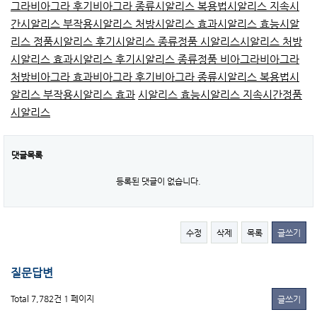
그라
비아그라 후기
비아그라 종류
시알리스 복용법
시알리스 지속시
간
시알리스 부작용
시알리스 처방
시알리스 효과
시알리스 효능
시알
리스 정품
시알리스 후기
시알리스 종류
정품 시알리스
시알리스 처방
시알리스 효과
시알리스 후기
시알리스 종류
정품 비아그라
비아그라
처방
비아그라 효과
비아그라 후기
비아그라 종류
시알리스 복용법
시
알리스 부작용
시알리스 효과
시알리스 효능
시알리스 지속시간
정품
시알리스
댓글목록
등록된 댓글이 없습니다.
수정
삭제
목록
글쓰기
질문답변
Total 7,782건
1 페이지
글쓰기