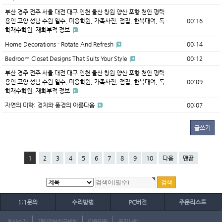
부산 경주 전주 서울 대전 대구 인천 울산 창원 양산 포항 천안 평택
용인 고양 성남 수원 일수, 미용학원, 가족사진, 점집, 한복대여, 독
00:16
학재수학원, 재회부적 정보
Home Decorations - Rotate And Refresh
00:14
Bedroom Closet Designs That Suits Your Style
00:12
부산 경주 전주 서울 대전 대구 인천 울산 창원 양산 포항 천안 평택
용인 고양 성남 수원 일수, 미용학원, 가족사진, 점집, 한복대여, 독
00:09
학재수학원, 재회부적 정보
자연의 미학: 경치와 풍경의 아름다움
00:07
글쓰기
1
2
3
4
5
6
7
8
9
10
다음
맨끝
1:1문의
수리방법
PC버전
주문리스트
회사소개
개인정보취급방침
이용약관
공지사항