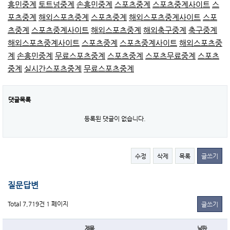
흥민중계
토트넘중계
손흥민중계
스포츠중계
스포츠중계사이트
스
포츠중계
해외스포츠중계
스포츠중계
해외스포츠중계사이트
스포
츠중계
스포츠중계사이트
해외스포츠중계
해외축구중계
축구중계
해외스포츠중계사이트
스포츠중계
스포츠중계사이트
해외스포츠중
계
손흥민중계
무료스포츠중계
스포츠중계
스포츠무료중계
스포츠
중계
실시간스포츠중계
무료스포츠중계
댓글목록
등록된 댓글이 없습니다.
수정
삭제
목록
글쓰기
질문답변
Total 7,719건
1 페이지
글쓰기
제목
날짜