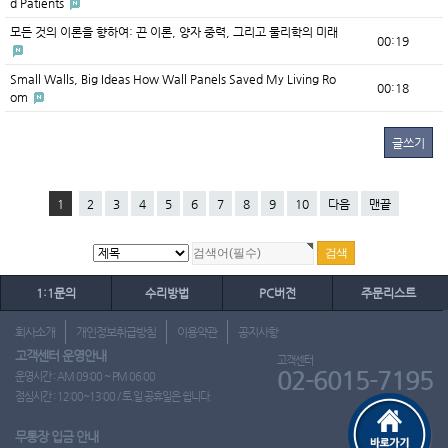
d Patients
모든 것의 이론을 향하여: 끈 이론, 양자 중력, 그리고 물리학의 미래
00:19
Small Walls, Big Ideas How Wall Panels Saved My Living Ro
00:18
om
글쓰기
1
2
3
4
5
6
7
8
9
10
다음
맨끝
1:1문의
수리방법
PC버전
주문리스트
회사소개
개인정보취급방침
이용약관
공지사항
고객센터 운영안내
고객센터
02-6015-7195
운영시간 : AM 09:00 ~ PM 06:00
점심시간 : 12:00~13:00 / 토.일.공휴일은 쉽니다.
무통장 입금 안내