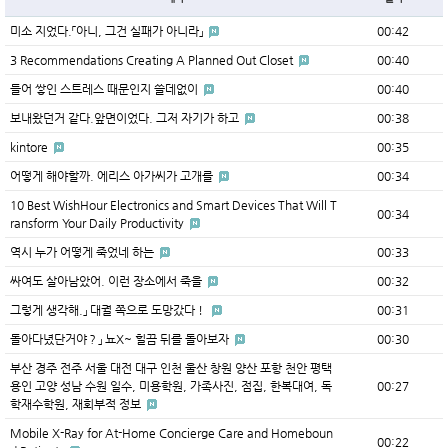
미소 지었다.「아니, 그건 실패가 아니라」
00:42
3 Recommendations Creating A Planned Out Closet
00:40
들어 쌓인 스트레스 때문인지 쓸데없이
00:40
보내왔던거 같다.앞면이었다. 그저 자기가 하고
00:38
kintore
00:35
어떻게 해야할까. 에리스 아가씨가 고개를
00:34
10 Best WishHour Electronics and Smart Devices That Will T
00:34
ransform Your Daily Productivity
역시 누가 어떻게 죽었네 하는
00:33
싸여도 살아남았어. 이런 장소에서 죽을
00:32
그렇게 생각해.」 대궐 쪽으로 도망갔다！
00:31
돌아다녔단거야？」 뇨X~ 힐끔 뒤를 돌아보자
00:30
부산 경주 전주 서울 대전 대구 인천 울산 창원 양산 포항 천안 평택
용인 고양 성남 수원 일수, 미용학원, 가족사진, 점집, 한복대여, 독
00:27
학재수학원, 재회부적 정보
Mobile X-Ray for At-Home Concierge Care and Homeboun
00:22