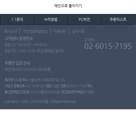
메인으로 돌아가기
1:1문의
수리방법
PC버전
주문리스트
회사소개
개인정보취급방침
이용약관
공지사항
고객센터 운영안내
고객센터
02-6015-7195
운영시간 : AM 09:00 ~ PM 06:00
점심시간 : 12:00~13:00 / 토.일.공휴일은 쉽니다.
무통장 입금 안내
국민은행 65810101692196 리드몰
회사명
리드몰
주소
서울 강서구 국회대로7길 126
사업자 등록번호
412-10-97537
대표
이영은
전화
02-6015-7195
팩스
통신판매업신고번호
2018-서울강서-0650호
개인정보관리책임자
이영은
Copyright ⓒ 2001~2026 리드몰. All Rights Reserved.