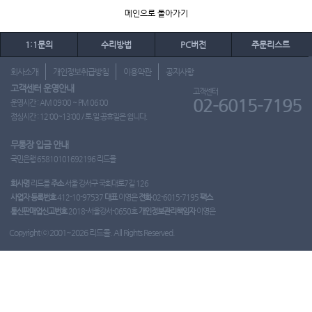
메인으로 돌아가기
1:1문의
수리방법
PC버전
주문리스트
회사소개
개인정보취급방침
이용약관
공지사항
고객센터 운영안내
고객센터
02-6015-7195
운영시간 : AM 09:00 ~ PM 06:00
점심시간 : 12:00~13:00 / 토.일.공휴일은 쉽니다.
무통장 입금 안내
국민은행 65810101692196 리드몰
회사명
리드몰
주소
서울 강서구 국회대로7길 126
사업자 등록번호
412-10-97537
대표
이영은
전화
02-6015-7195
팩스
통신판매업신고번호
2018-서울강서-0650호
개인정보관리책임자
이영은
Copyright ⓒ 2001~2026 리드몰. All Rights Reserved.