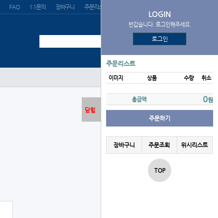
FAQ
1:1문의
장바구니
주문리스트
위시리스트
LOGIN
반갑습니다. 로그인해주세요.
로그인
주문리스트
이미지
상품
수량
취소
로그인
0
총금액
원
닫힘
주문하기
장바구니
주문조회
위시리스트
TOP