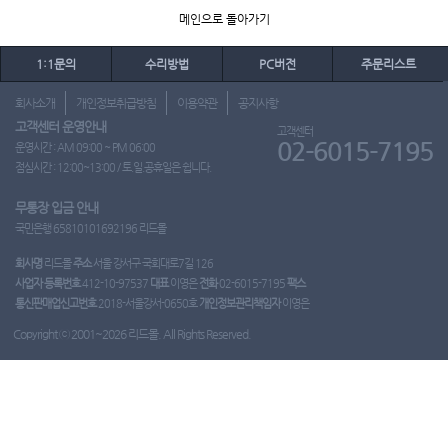
메인으로 돌아가기
1:1문의
수리방법
PC버전
주문리스트
회사소개
개인정보취급방침
이용약관
공지사항
고객센터 운영안내
고객센터
02-6015-7195
운영시간 : AM 09:00 ~ PM 06:00
점심시간 : 12:00~13:00 / 토.일.공휴일은 쉽니다.
무통장 입금 안내
국민은행 65810101692196 리드몰
회사명
리드몰
주소
서울 강서구 국회대로7길 126
사업자 등록번호
412-10-97537
대표
이영은
전화
02-6015-7195
팩스
통신판매업신고번호
2018-서울강서-0650호
개인정보관리책임자
이영은
Copyright ⓒ 2001~2026 리드몰. All Rights Reserved.