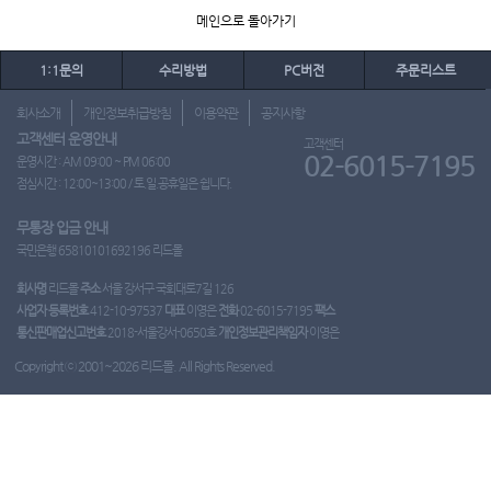
메인으로 돌아가기
1:1문의
수리방법
PC버전
주문리스트
회사소개
개인정보취급방침
이용약관
공지사항
고객센터 운영안내
고객센터
02-6015-7195
운영시간 : AM 09:00 ~ PM 06:00
점심시간 : 12:00~13:00 / 토.일.공휴일은 쉽니다.
무통장 입금 안내
국민은행 65810101692196 리드몰
회사명
리드몰
주소
서울 강서구 국회대로7길 126
사업자 등록번호
412-10-97537
대표
이영은
전화
02-6015-7195
팩스
통신판매업신고번호
2018-서울강서-0650호
개인정보관리책임자
이영은
Copyright ⓒ 2001~2026 리드몰. All Rights Reserved.