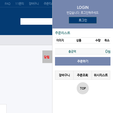
FAQ
1:1문의
장바구니
주문리스트
위시리스트
LOGIN
반갑습니다. 로그인해주세요.
로그인
주문리스트
이미지
상품
수량
취소
로그인
0
총금액
원
닫힘
주문하기
장바구니
주문조회
위시리스트
TOP