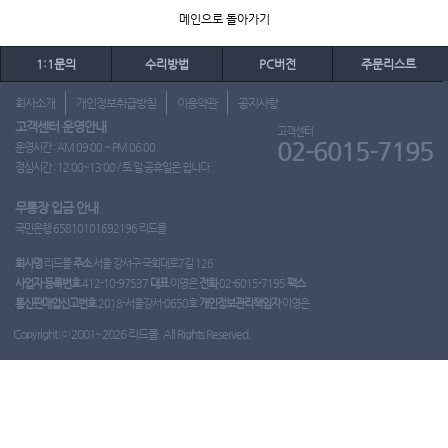
메인으로 돌아가기
1:1문의
수리방법
PC버전
주문리스트
회사소개
개인정보취급방침
이용약관
공지사항
고객센터 운영안내
고객센터
02-6015-7195
운영시간 : AM 09:00 ~ PM 06:00
점심시간 : 12:00~13:00 / 토.일.공휴일은 쉽니다.
무통장 입금 안내
국민은행 65810101692196 리드몰
회사명
리드몰
주소
서울 강서구 국회대로7길 126
사업자 등록번호
412-10-97537
대표
이영은
전화
02-6015-7195
팩스
통신판매업신고번호
2018-서울강서-0650호
개인정보관리책임자
이영은
Copyright ⓒ 2001~2026 리드몰. All Rights Reserved.