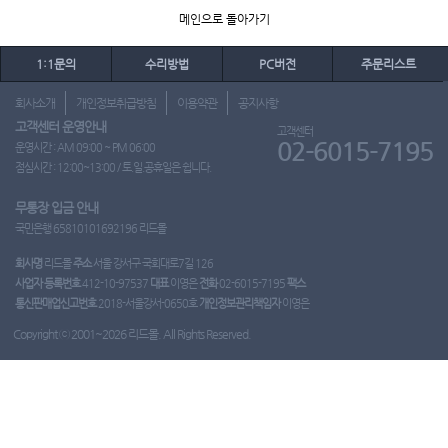
메인으로 돌아가기
1:1문의
수리방법
PC버전
주문리스트
회사소개
개인정보취급방침
이용약관
공지사항
고객센터 운영안내
고객센터
02-6015-7195
운영시간 : AM 09:00 ~ PM 06:00
점심시간 : 12:00~13:00 / 토.일.공휴일은 쉽니다.
무통장 입금 안내
국민은행 65810101692196 리드몰
회사명
리드몰
주소
서울 강서구 국회대로7길 126
사업자 등록번호
412-10-97537
대표
이영은
전화
02-6015-7195
팩스
통신판매업신고번호
2018-서울강서-0650호
개인정보관리책임자
이영은
Copyright ⓒ 2001~2026 리드몰. All Rights Reserved.