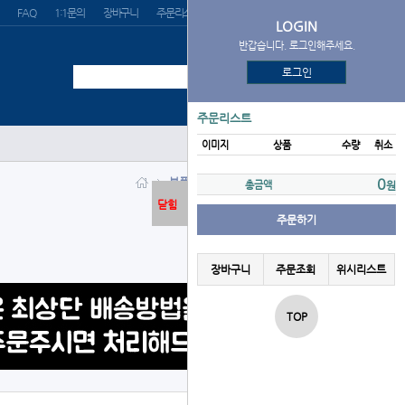
FAQ
1:1문의
장바구니
주문리스트
위시리스트
LOGIN
반갑습니다. 로그인해주세요.
로그인
주문리스트
이미지
상품
수량
취소
부품류 > 12구콜코드
0
총금액
원
닫힘
주문하기
장바구니
주문조회
위시리스트
TOP