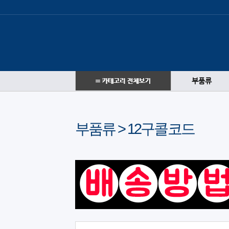
부품류
부품류 > 12구콜코드