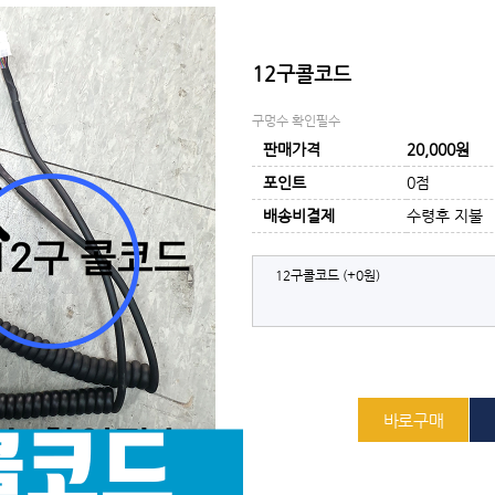
12구콜코드
구멍수 확인필수
판매가격
20,000원
포인트
0점
배송비결제
수령후 지불
12구콜코드
(+0원)