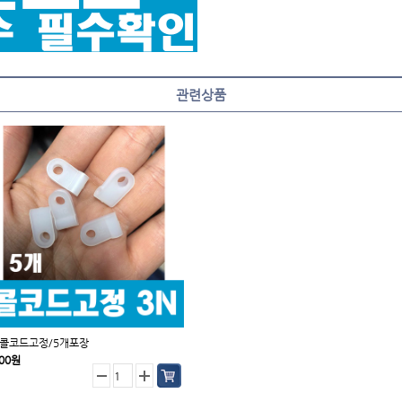
관련상품
/콜코드고정/5개포장
000원