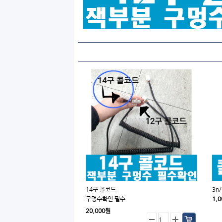
14구 콜코드
3n
구멍수확인 필수
1,
20,000원