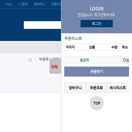
FAQ
1:1문의
장바구니
주문리스트
위시리스트
LOGIN
반갑습니다. 로그인해주세요.
로그인
주문리스트
이미지
상품
수량
취소
부품류 > 연줄 명줄/미니용 10개
0
총금액
원
닫힘
주문하기
장바구니
주문조회
위시리스트
TOP