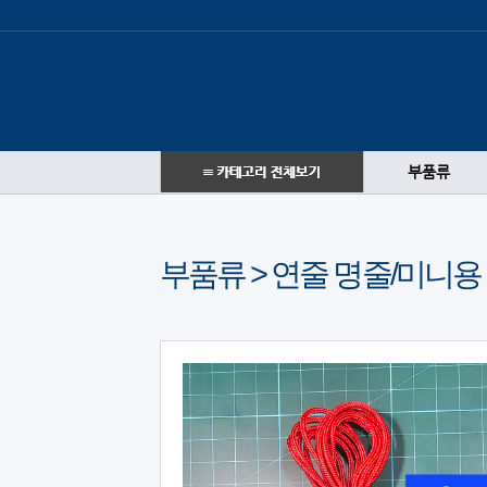
부품류
부품류 > 연줄 명줄/미니용 