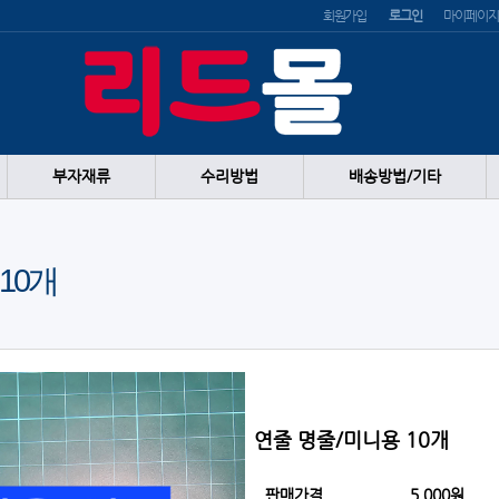
회원가입
로그인
마이페이지
부자재류
수리방법
배송방법/기타
10개
연줄 명줄/미니용 10개
판매가격
5,000원