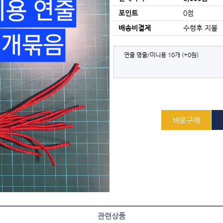
포인트
0점
배송비결제
수령후 지불
연줄 명줄/미니용 10개
(+0원)
관련상품