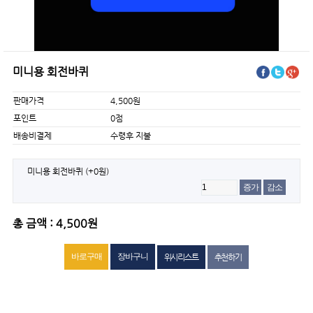
미니용 회전바퀴
판매가격
4,500원
포인트
0점
배송비결제
수령후 지불
미니용 회전바퀴
(+0원)
증가
감소
총 금액 : 4,500원
위시리스트
추천하기