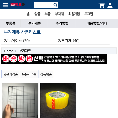
홈
상품
부품
부자재
회원가입
로그인
부품류
부자재류
수리방법
배송방법/기타
부자재류 상품리스트
2/pp케이스 (30)
2/부자재 (40)
Home
부자재류
낮은가격순
높은가격순
상품명순