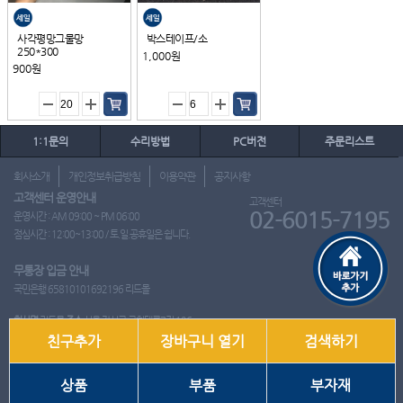
사각평망그물망
박스테이프/소
250*300
1,000원
900원
1:1문의
수리방법
PC버전
주문리스트
회사소개
개인정보취급방침
이용약관
공지사항
고객센터 운영안내
고객센터
02-6015-7195
운영시간 : AM 09:00 ~ PM 06:00
점심시간 : 12:00~13:00 / 토.일.공휴일은 쉽니다.
무통장 입금 안내
국민은행 65810101692196 리드몰
회사명
리드몰
주소
서울 강서구 국회대로7길 126
친구추가
장바구니 열기
검색하기
사업자 등록번호
412-10-97537
대표
이영은
전화
02-6015-7195
팩스
통신판매업신고번호
2018-서울강서-0650호
개인정보관리책임자
이영은
상품
부품
부자재
Copyright ⓒ 2001~2026 리드몰. All Rights Reserved.