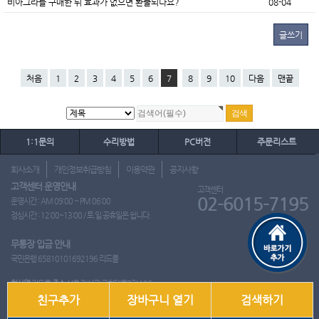
비아그라를 구매한 뒤 효과가 없으면 환불되나요?
08-04
글쓰기
처음
1
2
3
4
5
6
7
8
9
10
다음
맨끝
1:1문의
수리방법
PC버전
주문리스트
회사소개
개인정보취급방침
이용약관
공지사항
고객센터 운영안내
고객센터
02-6015-7195
운영시간 : AM 09:00 ~ PM 06:00
점심시간 : 12:00~13:00 / 토.일.공휴일은 쉽니다.
무통장 입금 안내
국민은행 65810101692196 리드몰
회사명
리드몰
주소
서울 강서구 국회대로7길 126
친구추가
장바구니 열기
검색하기
사업자 등록번호
412-10-97537
대표
이영은
전화
02-6015-7195
팩스
통신판매업신고번호
2018-서울강서-0650호
개인정보관리책임자
이영은