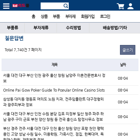
홈
상품
부품
부자재
회원가입
로그인
부품류
부자재류
수리방법
배송방법/기타
질문답변
Total 7,740건
7 페이지
글쓰기
제목
날짜
서울 대전 대구 부산 인천 광주 울산 창원 남양주 이혼전문변호사 정
08-04
보
Online Pai Gow Poker Guide To Popular Online Casino Slots
08-04
삼성동 대치동 영등포 여의도 노원 치과, 전주임플란트 대구정형외
08-04
과 광주피부과 정보
서울 대전 대구 부산 인천 수원 분당 김포 의정부 일산 청주 파주 하
08-04
남 광주 구미 군포 부천 양산 창원 등 전국 흥신소 탐정사무소 정보
부산 경주 전주 서울 대전 대구 인천 울산 창원 양산 포항 천안 평택
용인 고양 성남 수원 일수, 미용학원, 가족사진, 점집, 한복대여, 독
08-04
학재수학원, 재회부적 정보