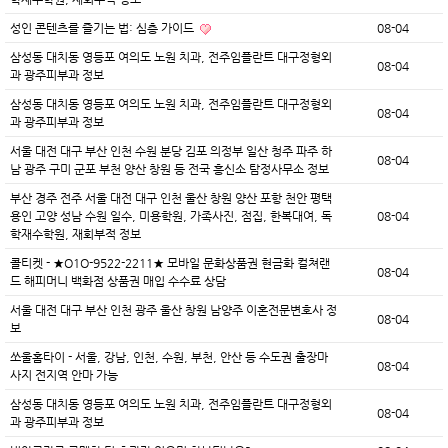
성인 콘텐츠를 즐기는 법: 심층 가이드
08-04
삼성동 대치동 영등포 여의도 노원 치과, 전주임플란트 대구정형외
08-04
과 광주피부과 정보
삼성동 대치동 영등포 여의도 노원 치과, 전주임플란트 대구정형외
08-04
과 광주피부과 정보
서울 대전 대구 부산 인천 수원 분당 김포 의정부 일산 청주 파주 하
08-04
남 광주 구미 군포 부천 양산 창원 등 전국 흥신소 탐정사무소 정보
부산 경주 전주 서울 대전 대구 인천 울산 창원 양산 포항 천안 평택
용인 고양 성남 수원 일수, 미용학원, 가족사진, 점집, 한복대여, 독
08-04
학재수학원, 재회부적 정보
콜티켓 - ★O1O-9522-2211★ 모바일 문화상품권 현금화 컬쳐랜
08-04
드 해피머니 백화점 상품권 매입 수수료 상담
서울 대전 대구 부산 인천 광주 울산 창원 남양주 이혼전문변호사 정
08-04
보
쏘울홈타이 - 서울, 강남, 인천, 수원, 부천, 안산 등 수도권 출장마
08-04
사지 전지역 안마 가능
삼성동 대치동 영등포 여의도 노원 치과, 전주임플란트 대구정형외
08-04
과 광주피부과 정보