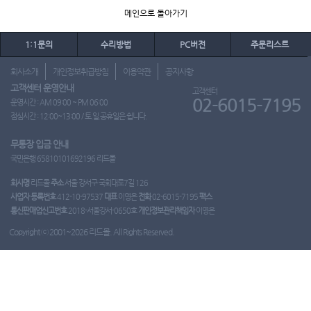
메인으로 돌아가기
1:1문의
수리방법
PC버전
주문리스트
회사소개
개인정보취급방침
이용약관
공지사항
고객센터 운영안내
고객센터
02-6015-7195
운영시간 : AM 09:00 ~ PM 06:00
점심시간 : 12:00~13:00 / 토.일.공휴일은 쉽니다.
무통장 입금 안내
국민은행 65810101692196 리드몰
회사명
리드몰
주소
서울 강서구 국회대로7길 126
사업자 등록번호
412-10-97537
대표
이영은
전화
02-6015-7195
팩스
통신판매업신고번호
2018-서울강서-0650호
개인정보관리책임자
이영은
Copyright ⓒ 2001~2026 리드몰. All Rights Reserved.