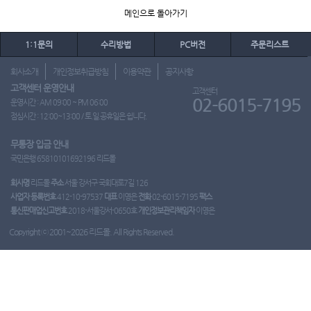
메인으로 돌아가기
1:1문의
수리방법
PC버전
주문리스트
회사소개
개인정보취급방침
이용약관
공지사항
고객센터 운영안내
고객센터
02-6015-7195
운영시간 : AM 09:00 ~ PM 06:00
점심시간 : 12:00~13:00 / 토.일.공휴일은 쉽니다.
무통장 입금 안내
국민은행 65810101692196 리드몰
회사명
리드몰
주소
서울 강서구 국회대로7길 126
사업자 등록번호
412-10-97537
대표
이영은
전화
02-6015-7195
팩스
통신판매업신고번호
2018-서울강서-0650호
개인정보관리책임자
이영은
Copyright ⓒ 2001~2026 리드몰. All Rights Reserved.